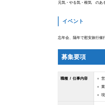
元気・やる気・根気 のあ
イベント
忘年会、隔年で慰安旅行催
募集要項
職種 / 仕事内容
営
業
現