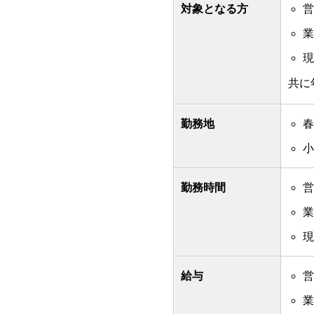
対象となる方
営
業
現
共に
勤務地
春
小
勤務時間
営
業
現
給与
営
業